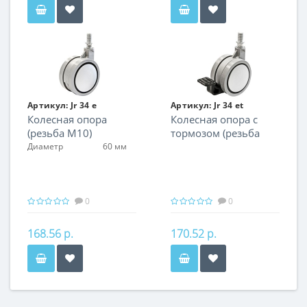
Артикул:
Jr 34 e
Артикул:
Jr 34 et
Колесная опора
Колесная опора c
(резьба М10)
тормозом (резьба
(нагрузка до 50 кг)
М10)(нагрузка до 50
Диаметр
60 мм
кг)
0
0
168.56 р.
170.52 р.