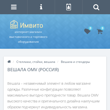
0
0
интернет-магазин
выставочного и торгового
оборудования
Стеллажи, стойки, вешала
Вешала и стендеры
ВЕШАЛА OMV (РОССИЯ)
Вешала – незаменимый элемент в любом магазине
одежды. Различные конфигурации позволяют
максимально выгодно преподнести товар. Вешала OMV
высокого качества и оригинального дизайна наилучшим
образом подчеркнут индивидуальность магазина.