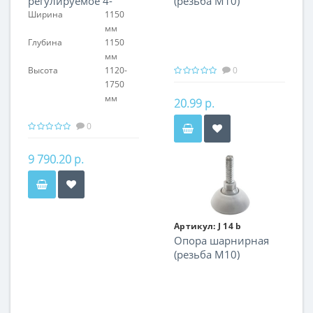
регулируемое 4-
(резьба М10)
рожковое
Ширина
1150
мм
Глубина
1150
мм
Высота
1120-
0
1750
мм
20.99 р.
0
9 790.20 р.
Артикул:
J 14 b
Опора шарнирная
(резьба М10)