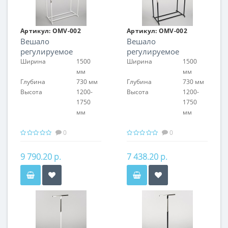
Артикул:
OMV-002
Артикул:
OMV-002
Вешало
Вешало
регулируемое
регулируемое
двухрядное
двухрядное
Ширина
1500
Ширина
1500
мм
мм
Глубина
730 мм
Глубина
730 мм
Высота
1200-
Высота
1200-
1750
1750
мм
мм
0
0
9 790.20 р.
7 438.20 р.