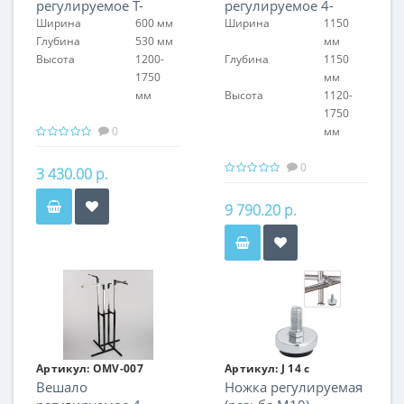
регулируемое Т-
регулируемое 4-
образное
рожковое
Ширина
600 мм
Ширина
1150
Глубина
530 мм
мм
Высота
1200-
Глубина
1150
1750
мм
мм
Высота
1120-
1750
0
мм
0
3 430.00 р.
9 790.20 р.
Артикул:
OMV-007
Артикул:
J 14 c
Вешало
Ножка регулируемая