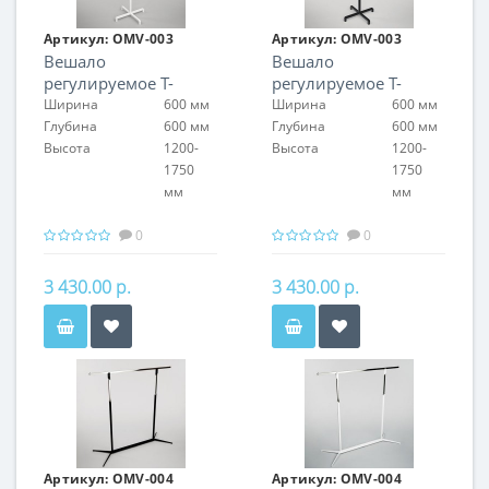
Артикул:
OMV-003
Артикул:
OMV-003
Вешало
Вешало
регулируемое Т-
регулируемое Т-
образное
образное
Ширина
600 мм
Ширина
600 мм
Глубина
600 мм
Глубина
600 мм
Высота
1200-
Высота
1200-
1750
1750
мм
мм
0
0
3 430.00 р.
3 430.00 р.
Артикул:
OMV-004
Артикул:
OMV-004