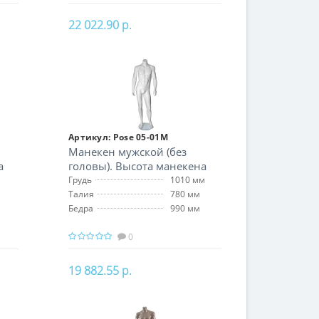
22 022.90 р.
В корзину
Артикул:
Pose 05-01M
Манекен мужской (без
а
головы). Высота манекена
174 см
Грудь
1010 мм
Талия
780 мм
Бедра
990 мм
0
19 882.55 р.
В корзину