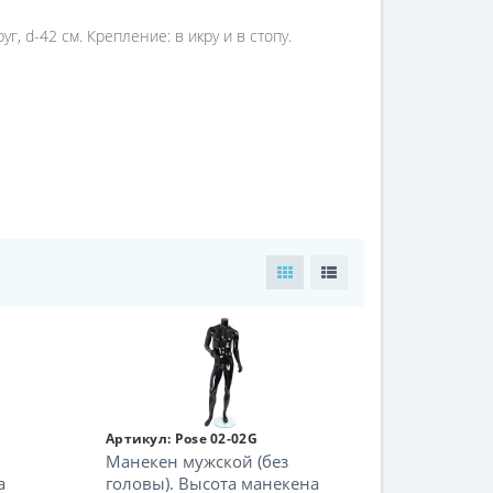
уг, d-42 см. Крепление: в икру и в стопу.
Артикул:
Pose 02-02G
Манекен мужской (без
а
головы). Высота манекена