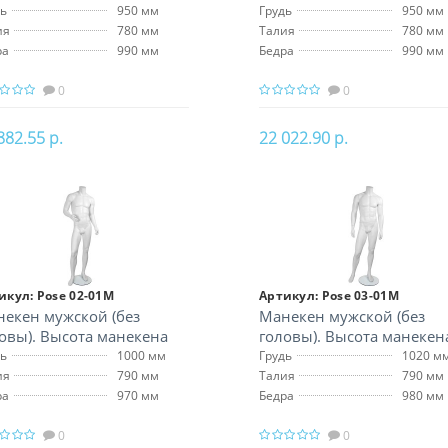
 см
172 см
дь
950 мм
Грудь
950 мм
ия
780 мм
Талия
780 мм
ра
990 мм
Бедра
990 мм
0
0
882.55 р.
22 022.90 р.
В корзину
В корзину
икул:
Pose 02-01M
Артикул:
Pose 03-01M
екен мужской (без
Манекен мужской (без
овы). Высота манекена
головы). Высота манекен
 см
172 см
дь
1000 мм
Грудь
1020 м
ия
790 мм
Талия
790 мм
ра
970 мм
Бедра
980 мм
0
0