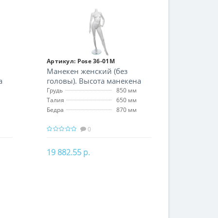
В корзину
Артикул:
Pose 36-01M
Манекен женский (без
а
головы). Высота манекена
163 см
Грудь
850 мм
Талия
650 мм
Бедра
870 мм
0
19 882.55 р.
В корзину