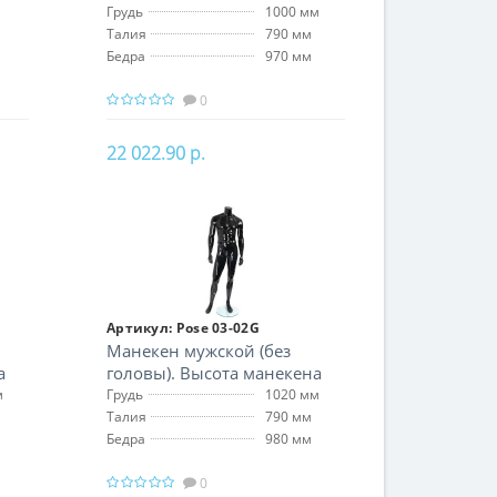
172 см
Грудь
1000 мм
Талия
790 мм
Бедра
970 мм
0
22 022.90 р.
В корзину
Артикул:
Pose 03-02G
Манекен мужской (без
а
головы). Высота манекена
172 см
м
Грудь
1020 мм
Талия
790 мм
Бедра
980 мм
0