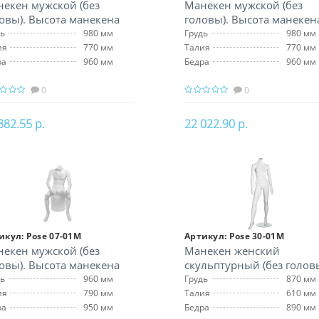
екен мужской (без
Манекен мужской (без
овы). Высота манекена
головы). Высота манекен
 см
172 см
дь
980 мм
Грудь
980 мм
ия
770 мм
Талия
770 мм
ра
960 мм
Бедра
960 мм
0
0
882.55 р.
22 022.90 р.
В корзину
В корзину
икул:
Pose 07-01M
Артикул:
Pose 30-01M
екен мужской (без
Манекен женский
овы). Высота манекена
скульптурный (без головы
 см. А-47см В-68см
Высота манекена 162 см
дь
960 мм
Грудь
870 мм
0см
ия
790 мм
Талия
610 мм
ра
950 мм
Бедра
890 мм