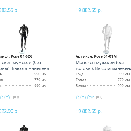
882.55 р.
19 882.55 р.
В корзину
В корзину
икул:
Pose 04-02G
Артикул:
Pose 04-01M
екен мужской (без
Манекен мужской (без
овы). Высота манекена
головы). Высота манекен
 см
172 см
дь
990 мм
Грудь
990 мм
ия
770 мм
Талия
770 мм
ра
990 мм
Бедра
990 мм
0
0
022.90 р.
19 882.55 р.
В корзину
В корзину