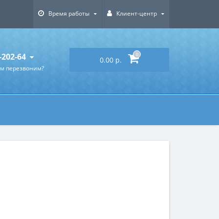
Время работы
Клиент-центр
-202-64
0
0.00 р.
ам перезвоним?