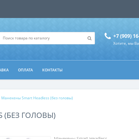
+7 (909) 16
Хотите, мы В
АВКА
ОПЛАТА
КОНТАКТЫ
Манекены Smart Headless (без головы)
 (БЕЗ ГОЛОВЫ)
Манекены Smart Headless