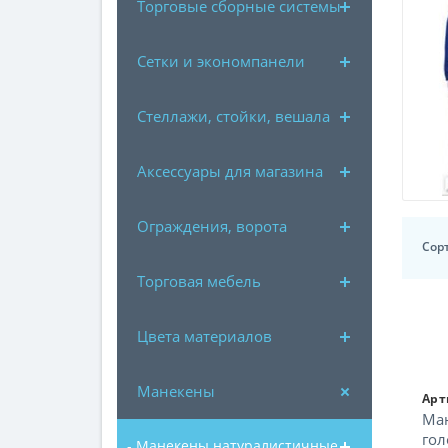
Торговые сборные системы
Сетки и экономпанели
Стеллажи, стойки, вешала
Аксессуары для магазина
Ограждения, ворота
Сор
Торговая мебель
Цвета материалов
Манекены
Арт
Ман
гол
- Манекены натуралистичные