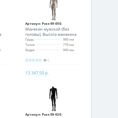
Артикул:
Pose 09-05G
Манекен мужской (без
а
головы). Высота манекена
172 см
Грудь
980 мм
Талия
770 мм
м
Бедра
960 мм
0
13 347.50 р.
В корзину
Артикул:
Pose 09-02G