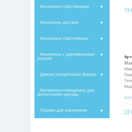
- Манекены пластиковые
19 
- Манекены детские
- Манекены портняжные
- Манекены с деревянными
Арт
руками
Ман
гол
- Демонстрационные формы
172
Гру
Тал
Бед
- Манекены-невидимки для
фотосъемки одежды
- Парики для манекенов
22 