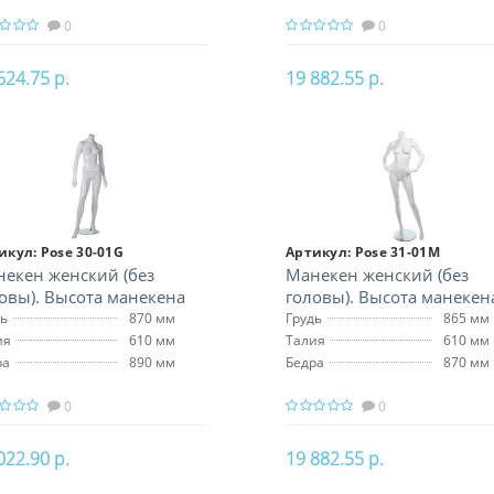
0
0
624.75 р.
19 882.55 р.
В корзину
В корзину
икул:
Pose 30-01G
Артикул:
Pose 31-01M
екен женский (без
Манекен женский (без
овы). Высота манекена
головы). Высота манекен
 см
164 см
дь
870 мм
Грудь
865 мм
ия
610 мм
Талия
610 мм
ра
890 мм
Бедра
870 мм
0
0
022.90 р.
19 882.55 р.