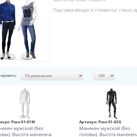
Подставка (входит в стоимость): стекло, кр
тировать:
икул:
Pose 01-01M
Артикул:
Pose 01-02G
екен мужской (без
Манекен мужской (без
овы). Высота манекена
головы). Высота манекен