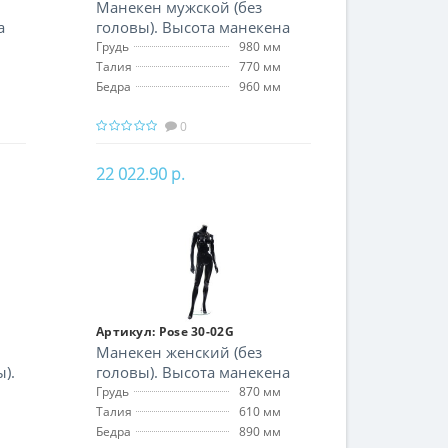
Манекен мужской (без
а
головы). Высота манекена
172 см
Грудь
980 мм
Талия
770 мм
Бедра
960 мм
0
22 022.90 р.
В корзину
Артикул:
Pose 30-02G
Манекен женский (без
).
головы). Высота манекена
162 см
Грудь
870 мм
Талия
610 мм
Бедра
890 мм