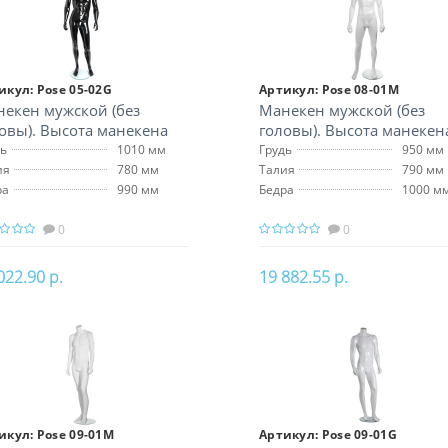
икул:
Pose 05-02G
Артикул:
Pose 08-01M
екен мужской (без
Манекен мужской (без
овы). Высота манекена
головы). Высота манекен
 см
170 см
дь
1010 мм
Грудь
950 мм
ия
780 мм
Талия
790 мм
ра
990 мм
Бедра
1000 м
0
0
022.90 р.
19 882.55 р.
В корзину
В корзину
икул:
Pose 09-01M
Артикул:
Pose 09-01G