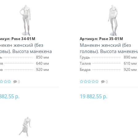
В корзину
В корзину
икул:
Pose 34-01M
Артикул:
Pose 35-01M
екен женский (без
Манекен женский (без
овы). Высота манекена
головы). Высота манекен
 см
166 см
дь
850 мм
Грудь
890 мм
ия
640 мм
Талия
610 мм
ра
920 мм
Бедра
920 мм
0
0
882.55 р.
19 882.55 р.
В корзину
В корзину