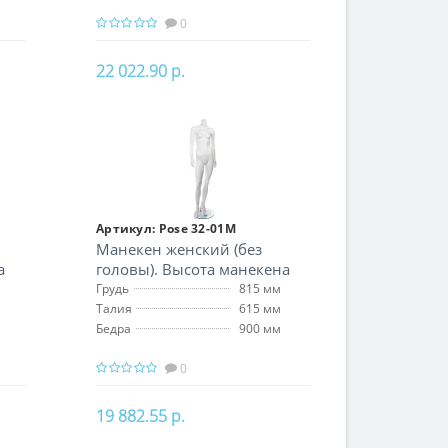
0
22 022.90 р.
В корзину
Артикул:
Pose 32-01M
Манекен женский (без
а
головы). Высота манекена
172 см
Грудь
815 мм
Талия
615 мм
Бедра
900 мм
0
19 882.55 р.