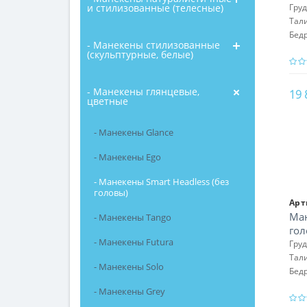
172
и стилизованные (телесные)
Гру
Тал
Бед
- Манекены стилизованные
(скульптурные, белые)
- Манекены глянцевые,
19 
цветные
- Манекены Glance
- Манекены Ego
- Манекены Smart Headless (без
головы)
Арт
Ман
- Манекены Tango
гол
- Манекены Futura
172
Гру
Тал
- Манекены Solo
Бед
- Манекены Grey