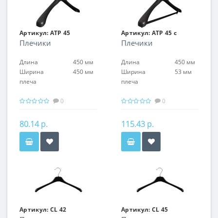
Артикул:
АТP 45
Артикул:
ATP 45 с
Плечики
Плечики
перекладиной
Длина
450 мм
Длина
450 мм
Ширина
450 мм
Ширина
53 мм
плеча
плеча
0
0
80.14 р.
115.43 р.
Артикул:
CL 42
Артикул:
CL 45