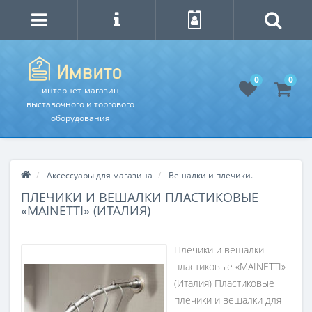
0
0
интернет-магазин
выставочного и торгового
оборудования
Аксессуары для магазина
Вешалки и плечики.
ПЛЕЧИКИ И ВЕШАЛКИ ПЛАСТИКОВЫЕ
«MAINETTI» (ИТАЛИЯ)
Плечики и вешалки
пластиковые «MAINETTI»
(Италия) Пластиковые
плечики и вешалки для