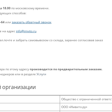
до 18.00
по московскому времени.
едующих способов:
2-64
или
заказать обратный звонок
.
е на адрес
info@imvito.ru
.
эл.почте и забрать самовывозом со склада, заранее согласовав заказ
ра по этому адресу
производится по предварительным заказам.
енеджеров или в разделе
Услуги
й организации
Общество с ограниченной ответс
ООО «Имвито.ру»