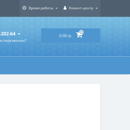
Время работы
Клиент-центр
-202-64
0
0.00 р.
ам перезвоним?