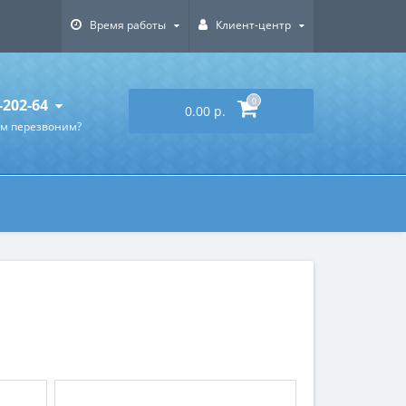
Время работы
Клиент-центр
-202-64
0
0.00 р.
ам перезвоним?