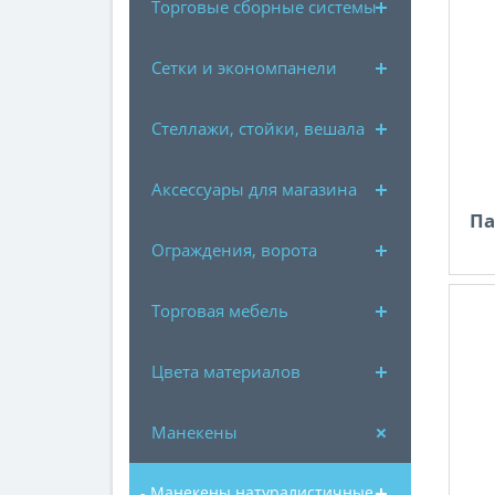
Торговые сборные системы
Сетки и экономпанели
Стеллажи, стойки, вешала
Аксессуары для магазина
Па
Ограждения, ворота
Торговая мебель
Цвета материалов
Манекены
- Манекены натуралистичные