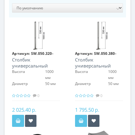
Артикул:
SW.050.320-
Артикул:
SW.050.380-
Столбик
Столбик
P.UN
P.UN
универсальный
универсальный
50/32 (для крепления
50/38 (для крепления
Высота
1000
Высота
1000
муфт с 3-х сторон)
муфт с 3-х сторон)
мм
мм
Диаметр
50 мм
Диаметр
50 мм
0
0
2 025.40 р.
1 795.50 р.