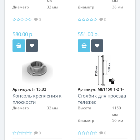
мм
мм
Диаметр
32 мм
Диаметр
38 мм
0
0
580.00 р.
551.00 р.
Артикул:
Jr 15.32
Артикул:
ME1150 1-2 1-
Консоль крепления к
Столбик для проезда
90 L
плоскости
тележек
двухсторонний,
Диаметр
32 мм
Высота
1150
левый Кол-во муфт:
мм
3 шт
Диаметр
50 мм
0
0