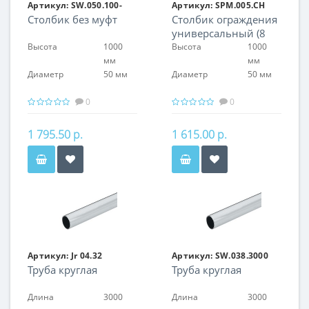
Артикул:
SW.050.100-
Артикул:
SPM.005.CH
Cтолбик без муфт
Столбик ограждения
1.NB
универсальный (8
отв.в комплекте с
Высота
1000
Высота
1000
крепежом)
мм
мм
Диаметр
50 мм
Диаметр
50 мм
0
0
1 795.50 р.
1 615.00 р.
Артикул:
Jr 04.32
Артикул:
SW.038.3000
Труба круглая
Труба круглая
Длина
3000
Длина
3000