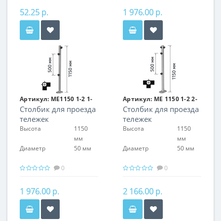
52.25 р.
1 976.00 р.
Артикул:
ME1150 1-2 1-
Артикул:
ME 1150 1-2 2-
Столбик для проезда
Столбик для проезда
90 R
90
тележек
тележек
двухсторонний,
трехсторонний Кол-
Высота
1150
Высота
1150
правый Кол-во муфт:
во муфт: 4 шт
мм
мм
3 шт
Диаметр
50 мм
Диаметр
50 мм
0
0
1 976.00 р.
2 166.00 р.