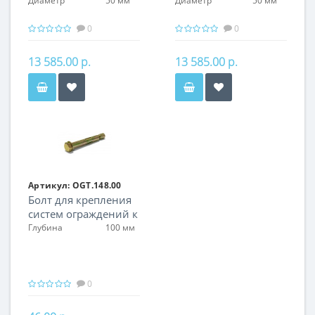
Диаметр
50 мм
Диаметр
50 мм
0
0
13 585.00 р.
13 585.00 р.
Артикул:
OGT.148.00
Болт для крепления
систем ограждений к
полу
Глубина
100 мм
0