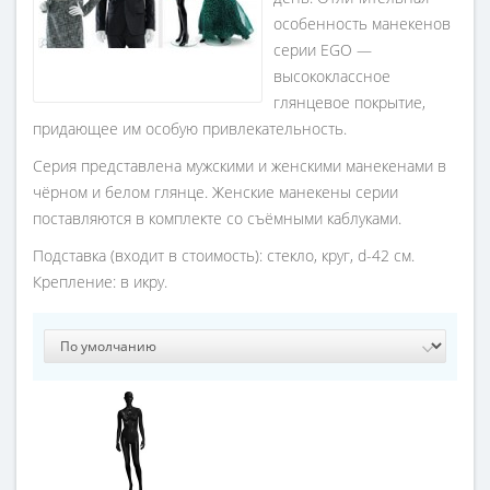
особенность манекенов
серии EGO —
высококлассное
глянцевое покрытие,
придающее им особую привлекательность.
Серия представлена мужскими и женскими манекенами в
чёрном и белом глянце. Женские манекены серии
поставляются в комплекте со съёмными каблуками.
Подставка (входит в стоимость): стекло, круг, d-42 см.
Крепление: в икру.