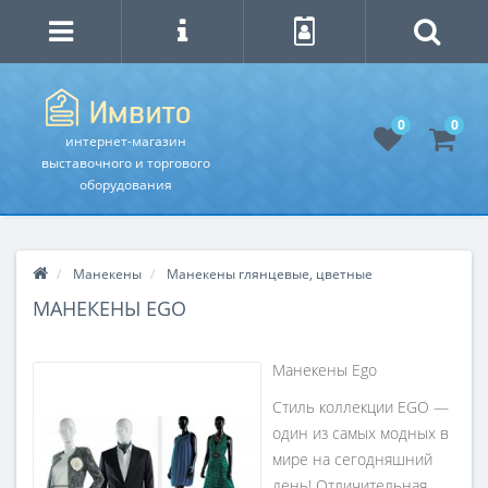
0
0
интернет-магазин
выставочного и торгового
оборудования
Манекены
Манекены глянцевые, цветные
МАНЕКЕНЫ EGO
Манекены Ego
Стиль коллекции EGO —
один из самых модных в
мире на сегодняшний
день! Отличительная