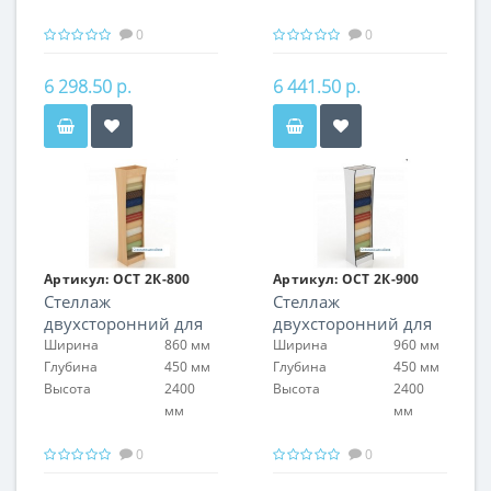
0
0
6 298.50 р.
6 441.50 р.
Артикул:
ОСТ 2К-800
Артикул:
ОСТ 2К-900
Стеллаж
Стеллаж
двухсторонний для
двухсторонний для
обоев
обоев
Ширина
860 мм
Ширина
960 мм
Глубина
450 мм
Глубина
450 мм
Высота
2400
Высота
2400
мм
мм
0
0