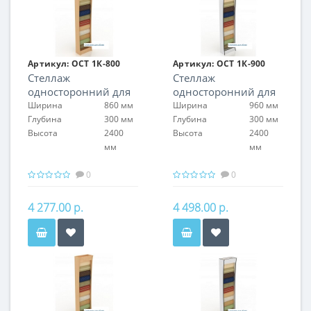
Артикул:
ОСТ 1К-800
Артикул:
ОСТ 1К-900
Стеллаж
Стеллаж
односторонний для
односторонний для
обоев
обоев
Ширина
860 мм
Ширина
960 мм
Глубина
300 мм
Глубина
300 мм
Высота
2400
Высота
2400
мм
мм
0
0
4 277.00 р.
4 498.00 р.