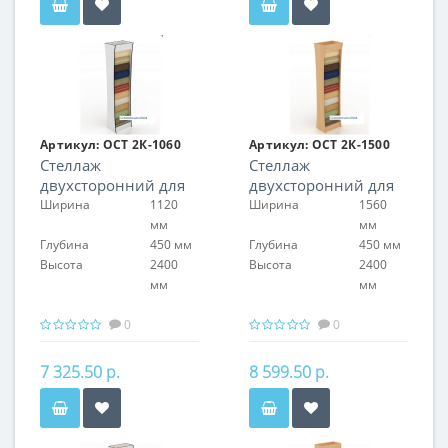
Артикул:
ОСТ 2К-1060
Артикул:
ОСТ 2К-1500
Стеллаж
Стеллаж
двухсторонний для
двухсторонний для
обоев
обоев
Ширина
1120
Ширина
1560
мм
мм
Глубина
450 мм
Глубина
450 мм
Высота
2400
Высота
2400
мм
мм
0
0
7 325.50 р.
8 599.50 р.