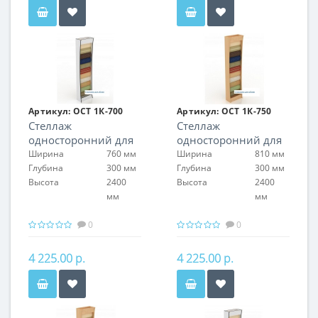
Артикул:
ОСТ 1К-700
Артикул:
ОСТ 1К-750
Стеллаж
Стеллаж
односторонний для
односторонний для
обоев
обоев
Ширина
760 мм
Ширина
810 мм
Глубина
300 мм
Глубина
300 мм
Высота
2400
Высота
2400
мм
мм
0
0
4 225.00 р.
4 225.00 р.