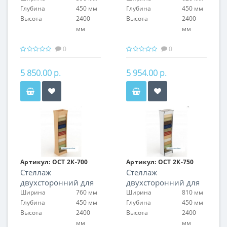
Глубина
450 мм
Глубина
450 мм
Высота
2400
Высота
2400
мм
мм
0
0
5 850.00 р.
5 954.00 р.
Артикул:
ОСТ 2К-700
Артикул:
ОСТ 2К-750
Стеллаж
Стеллаж
двухсторонний для
двухсторонний для
обоев
обоев
Ширина
760 мм
Ширина
810 мм
Глубина
450 мм
Глубина
450 мм
Высота
2400
Высота
2400
мм
мм