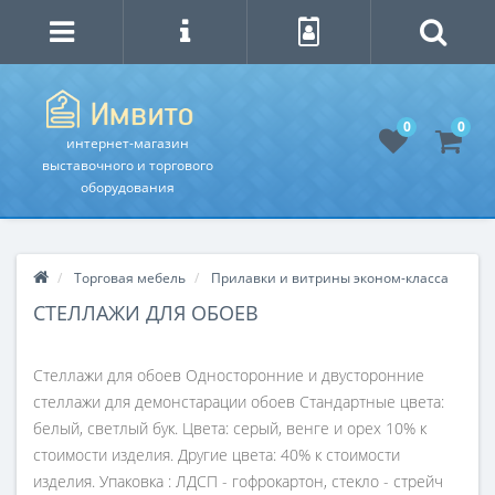
0
0
интернет-магазин
выставочного и торгового
оборудования
Торговая мебель
Прилавки и витрины эконом-класса
СТЕЛЛАЖИ ДЛЯ ОБОЕВ
Стеллажи для обоев Односторонние и двусторонние
стеллажи для демонстарации обоев Стандартные цвета:
белый, светлый бук. Цвета: серый, венге и орех 10% к
стоимости изделия. Другие цвета: 40% к стоимости
изделия. Упаковка : ЛДСП - гофрокартон, стекло - стрейч