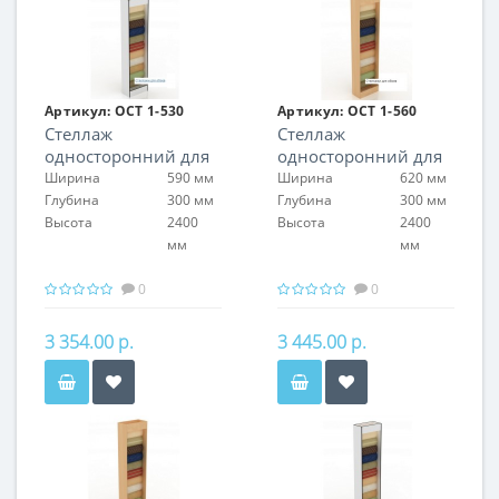
Артикул:
ОСТ 1-530
Артикул:
ОСТ 1-560
Стеллаж
Стеллаж
односторонний для
односторонний для
обоев
обоев
Ширина
590 мм
Ширина
620 мм
Глубина
300 мм
Глубина
300 мм
Высота
2400
Высота
2400
мм
мм
0
0
3 354.00 р.
3 445.00 р.