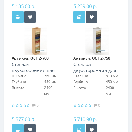
5 135.00 р.
5 239.00 р.
Артикул:
ОСТ 2-700
Артикул:
ОСТ 2-750
Стеллаж
Стеллаж
двухсторонний для
двухсторонний для
обоев
обоев
Ширина
760 мм
Ширина
810 мм
Глубина
450 мм
Глубина
450 мм
Высота
2400
Высота
2400
мм
мм
0
0
5 577.00 р.
5 710.90 р.