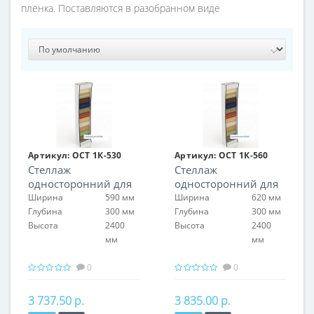
пленка. Поставляются в разобранном виде
Артикул:
ОСТ 1К-530
Артикул:
ОСТ 1К-560
Стеллаж
Стеллаж
односторонний для
односторонний для
обоев
обоев
Ширина
590 мм
Ширина
620 мм
Глубина
300 мм
Глубина
300 мм
Высота
2400
Высота
2400
мм
мм
0
0
3 737.50 р.
3 835.00 р.