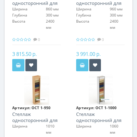
односторонний для
односторонний для
обоев
обоев
Ширина
860 мм
Ширина
960 мм
Глубина
300 мм
Глубина
300 мм
Высота
2400
Высота
2400
мм
мм
0
0
3 815.50 р.
3 991.00 р.
Артикул:
ОСТ 1-950
Артикул:
ОСТ 1-1000
Стеллаж
Стеллаж
односторонний для
односторонний для
обоев
обоев
Ширина
1010
Ширина
1060
мм
мм