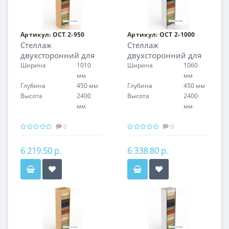
Артикул:
ОСТ 2-950
Артикул:
ОСТ 2-1000
Стеллаж
Стеллаж
двухсторонний для
двухсторонний для
обоев
обоев
Ширина
1010
Ширина
1060
мм
мм
Глубина
450 мм
Глубина
450 мм
Высота
2400
Высота
2400
мм
мм
0
0
6 219.50 р.
6 338.80 р.