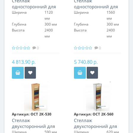
Стеллаж
Стеллаж
односторонний для
односторонний для
обоев
обоев
Ширина
1120
Ширина
1560
мм
мм
Глубина
300 мм
Глубина
300 мм
Высота
2400
Высота
2400
мм
мм
0
0
4 813.90 р.
5 740.80 р.
Артикул:
ОСТ 2К-530
Артикул:
ОСТ 2К-560
Стеллаж
Стеллаж
двухсторонний для
двухсторонний для
обоев
обоев
Ширина
590 мм
Ширина
620 мм