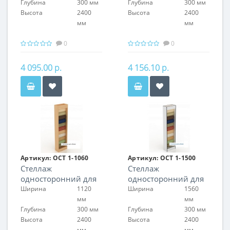
Глубина
300 мм
Глубина
300 мм
Высота
2400
Высота
2400
мм
мм
0
0
4 095.00 р.
4 156.10 р.
Артикул:
ОСТ 1-1060
Артикул:
ОСТ 1-1500
Стеллаж
Стеллаж
односторонний для
односторонний для
обоев
обоев
Ширина
1120
Ширина
1560
мм
мм
Глубина
300 мм
Глубина
300 мм
Высота
2400
Высота
2400
мм
мм