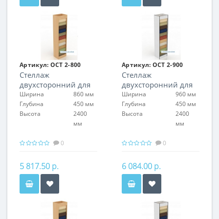
Артикул:
ОСТ 2-800
Артикул:
ОСТ 2-900
Стеллаж
Стеллаж
двухсторонний для
двухсторонний для
обоев
обоев
Ширина
860 мм
Ширина
960 мм
Глубина
450 мм
Глубина
450 мм
Высота
2400
Высота
2400
мм
мм
0
0
5 817.50 р.
6 084.00 р.