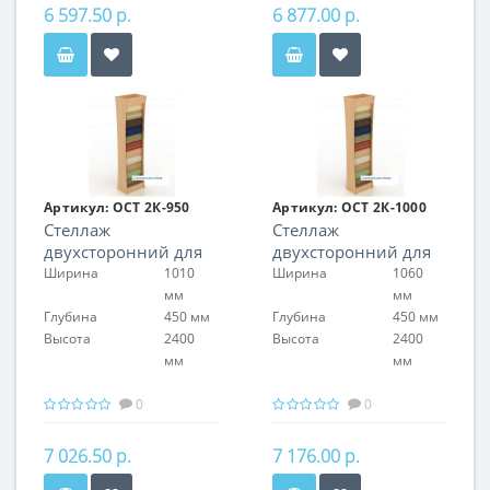
6 597.50 р.
6 877.00 р.
Артикул:
ОСТ 2К-950
Артикул:
ОСТ 2К-1000
Стеллаж
Стеллаж
двухсторонний для
двухсторонний для
обоев
обоев
Ширина
1010
Ширина
1060
мм
мм
Глубина
450 мм
Глубина
450 мм
Высота
2400
Высота
2400
мм
мм
0
0
7 026.50 р.
7 176.00 р.