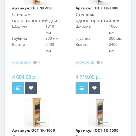
Артикул:
ОСТ 1К-950
Артикул:
ОСТ 1К-1000
Стеллаж
Стеллаж
односторонний для
односторонний для
обоев
обоев
Ширина
1010
Ширина
1060
мм
мм
Глубина
300 мм
Глубина
300 мм
Высота
2400
Высота
2400
мм
мм
0
0
4 604.60 р.
4 719.00 р.
Артикул:
ОСТ 1К-1060
Артикул:
ОСТ 1К-1500