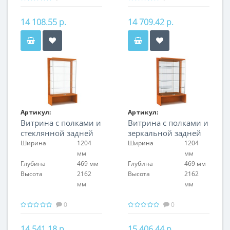
14 108.55 р.
14 709.42 р.
Артикул:
Артикул:
Витрина с полками и
Витрина с полками и
FIN.V.120.H.GL.00
FIN.V.120.H.MR.00
стеклянной задней
зеркальной задней
стенкой
стенкой
Ширина
1204
Ширина
1204
мм
мм
Глубина
469 мм
Глубина
469 мм
Высота
2162
Высота
2162
мм
мм
0
0
14 541.18 р.
15 406.44 р.