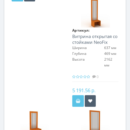
Артикул:
Витрина открытая со
FIN.S.60.H.NF.00
стойками NeoFix
Ширина
637 мм
Глубина
469 мм
Высота
2162
мм
0
5 191.56 р.