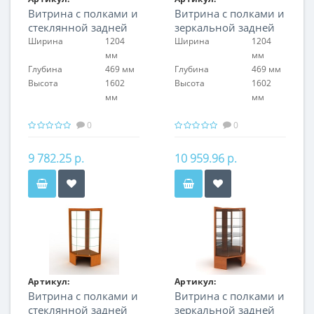
Витрина с полками и
Витрина с полками и
FIN.V.120.S.GL.00
FIN.V.120.S.MR.00
стеклянной задней
зеркальной задней
стенкой
стенкой
Ширина
1204
Ширина
1204
мм
мм
Глубина
469 мм
Глубина
469 мм
Высота
1602
Высота
1602
мм
мм
0
0
9 782.25 р.
10 959.96 р.
Артикул:
Артикул:
Витрина с полками и
Витрина с полками и
FIN.V.CON.H.GL.00
FIN.V.CON.H.MR.00
стеклянной задней
зеркальной задней