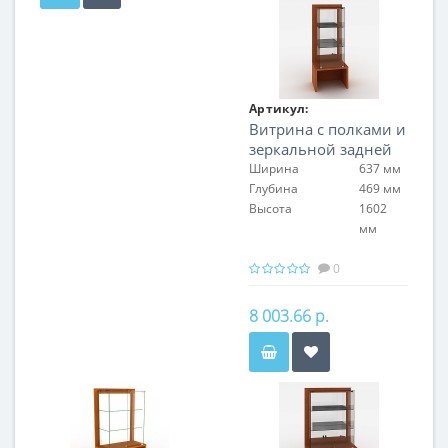
Артикул:
Витрина с полками и
FIN.V.60.S.MR.00
зеркальной задней
стенкой
Ширина
637 мм
Глубина
469 мм
Высота
1602
мм
0
8 003.66 р.