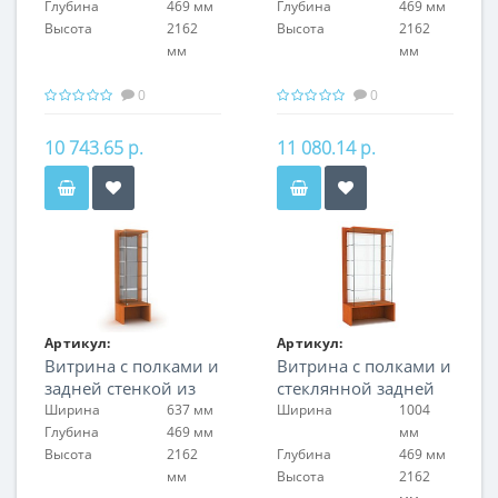
Глубина
469 мм
Глубина
469 мм
Высота
2162
Высота
2162
мм
мм
0
0
10 743.65 р.
11 080.14 р.
Артикул:
Артикул:
Витрина с полками и
Витрина с полками и
FIN.V.60.H.MGL.00
FIN.V.100.H.GL.00
задней стенкой из
стеклянной задней
матового оргстекла
стенкой
Ширина
637 мм
Ширина
1004
Глубина
469 мм
мм
Высота
2162
Глубина
469 мм
мм
Высота
2162