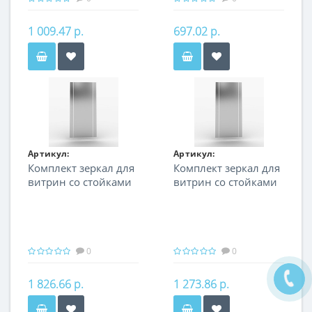
1 009.47 р.
697.02 р.
Артикул:
Артикул:
Комплект зеркал для
Комплект зеркал для
FIN.MIR.100.H.NF.00
FIN.MIR.100S.NF.00
витрин со стойками
витрин со стойками
NeoFix. Для витрин
NeoFix. Для витрин
FIN.S.100.H.NF.00;
FIN.V.100.S.NF.00;
FIN.V.100.H.NF.00
FIN.S.100.S.NF.00
0
0
1 826.66 р.
1 273.86 р.