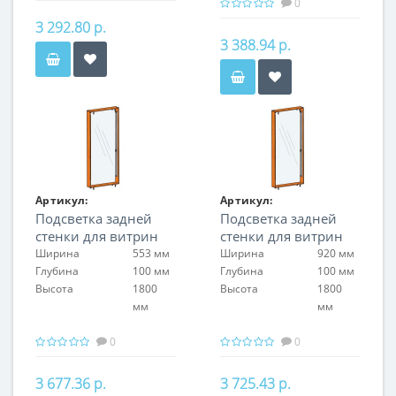
0
3 292.80 р.
3 388.94 р.
Артикул:
Артикул:
Подсветка задней
Подсветка задней
FIN.L.60.H.2LT.00
FIN.L.100.H.2LT.00
стенки для витрин
стенки для витрин
стоящих спина к
стоящих спина к
Ширина
553 мм
Ширина
920 мм
спине
спине
Глубина
100 мм
Глубина
100 мм
FIN.V.60.H.MGL.00 с
FIN.V.100.H.MGL.00 с
Высота
1800
Высота
1800
задней стенкой из
задней стенкой из
мм
мм
оргстекла
оргстекла
0
0
3 677.36 р.
3 725.43 р.