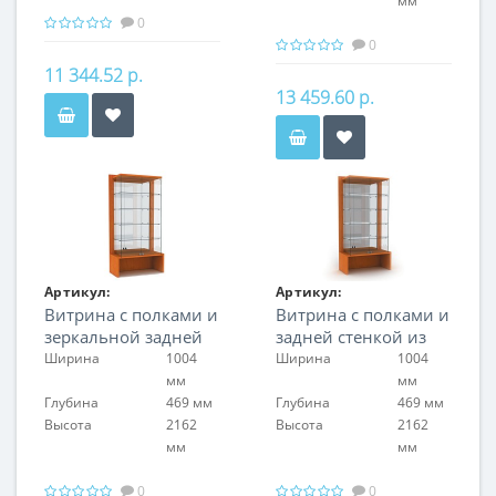
мм
0
0
11 344.52 р.
13 459.60 р.
Артикул:
Артикул:
Витрина с полками и
Витрина с полками и
FIN.V.100.H.MR.00
FIN.V.100.H.MGL.00
зеркальной задней
задней стенкой из
стенкой
матового оргстекла
Ширина
1004
Ширина
1004
мм
мм
Глубина
469 мм
Глубина
469 мм
Высота
2162
Высота
2162
мм
мм
0
0