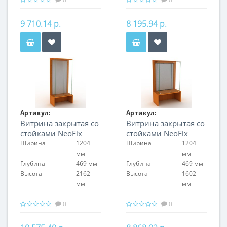
9 710.14 р.
8 195.94 р.
Артикул:
Артикул:
Витрина закрытая со
Витрина закрытая со
FIN.V.120.H.NF.00
FIN.V.120.S.NF.00
стойками NeoFix
стойками NeoFix
Ширина
1204
Ширина
1204
мм
мм
Глубина
469 мм
Глубина
469 мм
Высота
2162
Высота
1602
мм
мм
0
0