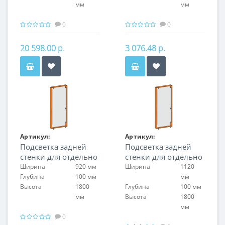
оргстекла
мм
мм
0
0
20 598.00 р.
3 076.48 р.
Артикул:
Артикул:
Подсветка задней
Подсветка задней
FIN.L.100.H.1LT.00
FIN.L.120H.1LT.00
стенки для отдельно
стенки для отдельно
стоящих витрин
стоящих витрин
Ширина
920 мм
Ширина
1120
FIN.V.100.H.MGL.00 с
FIN.V.120.H.MGL.00 с
Глубина
100 мм
мм
задней стенкой из
задней стенкой из
Высота
1800
Глубина
100 мм
оргстекла
оргстекла
мм
Высота
1800
мм
0