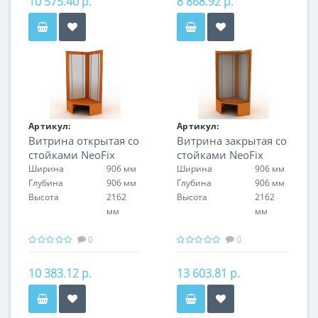
10 575.40 р.
8 868.92 р.
Артикул:
Артикул:
Витрина открытая со
Витрина закрытая со
FIN.S.CON.H.NF.00
FIN.V.CON.H.NF.00
стойками NeoFix
стойками NeoFix
Ширина
906 мм
Ширина
906 мм
Глубина
906 мм
Глубина
906 мм
Высота
2162
Высота
2162
мм
мм
0
0
10 383.12 р.
13 603.81 р.