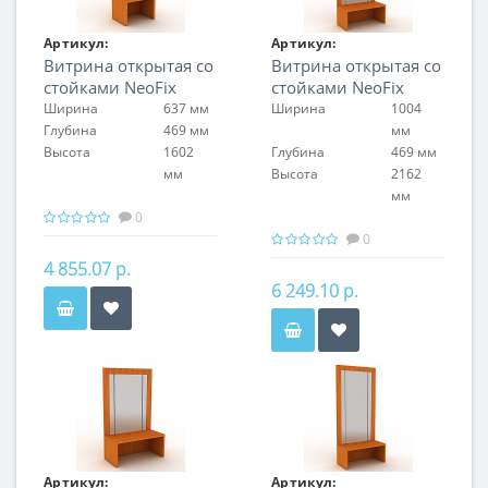
Артикул:
Артикул:
Витрина открытая со
Витрина открытая со
FIN.S.60.S.NF.00
FIN.S.100.H.NF.00
стойками NeoFix
стойками NeoFix
Ширина
637 мм
Ширина
1004
Глубина
469 мм
мм
Высота
1602
Глубина
469 мм
мм
Высота
2162
мм
0
0
4 855.07 р.
6 249.10 р.
Артикул:
Артикул: