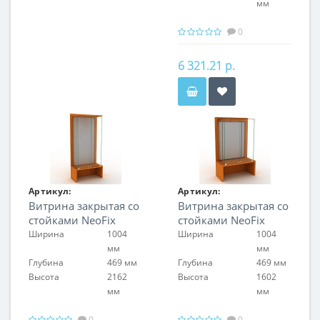
мм
0
6 321.21 р.
Артикул:
Артикул:
Витрина закрытая со
Витрина закрытая со
FIN.V.100.H.NF.00
FIN.V.100.S.NF.00
стойками NeoFix
стойками NeoFix
Ширина
1004
Ширина
1004
мм
мм
Глубина
469 мм
Глубина
469 мм
Высота
2162
Высота
1602
мм
мм
0
0