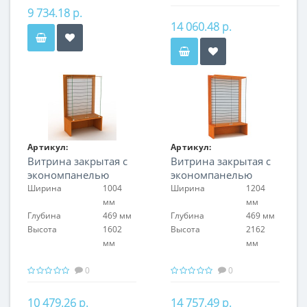
9 734.18 р.
14 060.48 р.
Артикул:
Артикул:
Витрина закрытая с
Витрина закрытая с
FIN.V.100.S.EP.00
FIN.V.120.H.EP.00
экономпанелью
экономпанелью
Ширина
1004
Ширина
1204
мм
мм
Глубина
469 мм
Глубина
469 мм
Высота
1602
Высота
2162
мм
мм
0
0
10 479.26 р.
14 757.49 р.