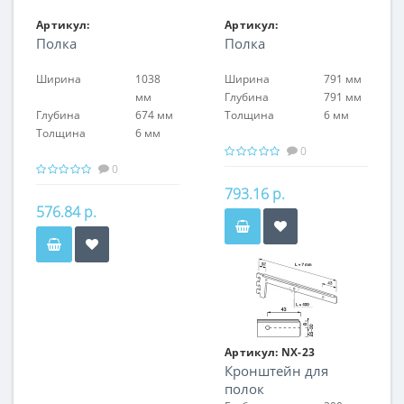
Артикул:
Артикул:
Полка
Полка
FIN.PL.120.NF.GL
FIN.PL.CON.NF.GL
Ширина
1038
Ширина
791 мм
мм
Глубина
791 мм
Глубина
674 мм
Толщина
6 мм
Толщина
6 мм
0
0
793.16 р.
576.84 р.
Артикул:
NX-23
Кронштейн для
полок