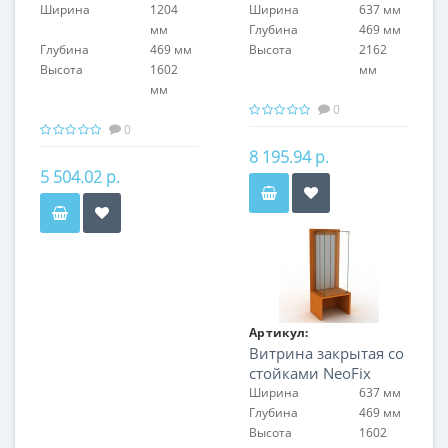
Ширина
1204
Ширина
637 мм
мм
Глубина
469 мм
Глубина
469 мм
Высота
2162
Высота
1602
мм
мм
0
0
8 195.94 р.
5 504.02 р.
Артикул:
Витрина закрытая со
FIN.V.60.S.NF.00
стойками NeoFix
Ширина
637 мм
Глубина
469 мм
Высота
1602