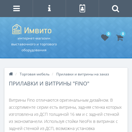
0
0
интернет-магазин
выставочного и торгового
оборудования
Торговая мебель
Прилавки и витрины на заказ
ПРИЛАВКИ И ВИТРИНЫ "FINO"
Витрины Fino отличаются оригинальным дизайном. В
ассортименте серии есть витрины, задняя стенка которых
изготовлена из ДСП толщиной 16 мм и с задней стенкой
из экономпанели. Используя стойки NeoFix в витринах с
задней стенкой из ДСП, возможна установка