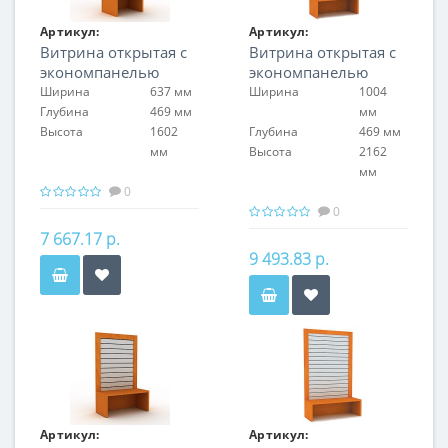
Артикул:
Артикул:
Витрина открытая с
Витрина открытая с
FIN.S.60.S.EP.00
FIN.S.100.H.EP.00
экономпанелью
экономпанелью
Ширина
637 мм
Ширина
1004
Глубина
469 мм
мм
Высота
1602
Глубина
469 мм
мм
Высота
2162
мм
0
0
7 667.17 р.
9 493.83 р.
Артикул:
Артикул: