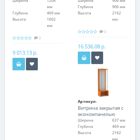
Ширина
1204
Ширина
906 мм
мм
Глубина
906 мм
Глубина
469 мм
Высота
2162
Высота
1602
мм
мм
0
0
16 536.08 р.
9 013.13 р.
Артикул:
Витрина закрытая с
FIN.V.60.H.EP.00
экономпанелью
Ширина
637 мм
Глубина
469 мм
Высота
2162
мм