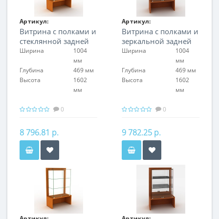
Артикул:
Артикул:
Витрина с полками и
Витрина с полками и
FIN.V.100.S.GL.00
FIN.V.100.S.MR.00
стеклянной задней
зеркальной задней
стенкой
стенкой
Ширина
1004
Ширина
1004
мм
мм
Глубина
469 мм
Глубина
469 мм
Высота
1602
Высота
1602
мм
мм
0
0
8 796.81 р.
9 782.25 р.
Артикул:
Артикул: