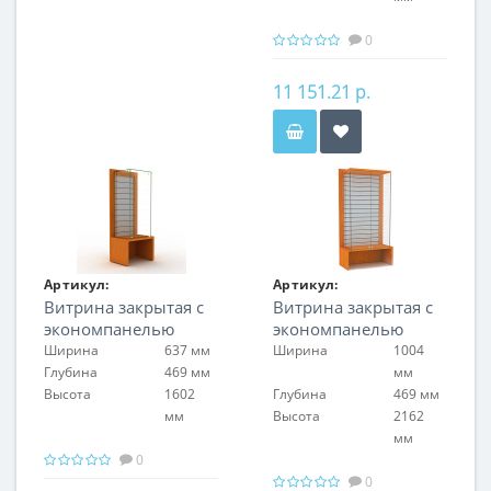
0
11 151.21 р.
Артикул:
Артикул:
Витрина закрытая с
Витрина закрытая с
FIN.V.60.S.EP.00
FIN.V.100.H.EP.00
экономпанелью
экономпанелью
Ширина
637 мм
Ширина
1004
Глубина
469 мм
мм
Высота
1602
Глубина
469 мм
мм
Высота
2162
мм
0
0