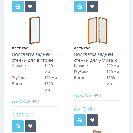
Артикул:
Артикул:
Подсветка задней
Подсветка задней
FIN.L.120.H.2LT.00
FIN.L.CON.H.1LT.00
стенки для витрин
стенки для угловых
стоящих спина к
витрин
Ширина
1120
Ширина
792 мм
спине
FIN.V.CON.H.MGL.00 с
мм
Глубина
100 мм
FIN.V.120.H.MGL.00 с
задней стенкой из
Глубина
100 мм
Высота
1800
задней стенкой из
оргстекла
Высота
1800
мм
оргстекла
мм
0
0
6 417.35 р.
3 773.50 р.