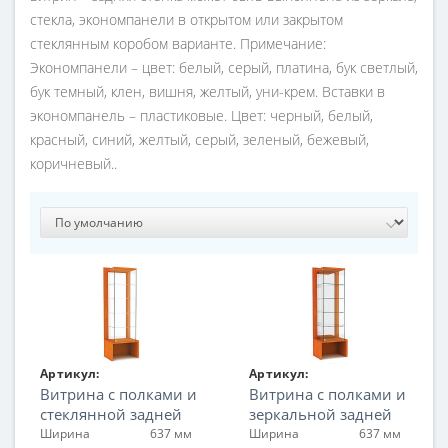
стекла, экономпанели в открытом или закрытом
стеклянным коробом варианте. Примечание:
Экономпанели – цвет: белый, серый, платина, бук светлый,
бук темный, клен, вишня, желтый, уни-крем. Вставки в
экономпанель – пластиковые. Цвет: черный, белый,
красный, синий, желтый, серый, зеленый, бежевый,
коричневый..
Артикул:
Артикул:
Витрина с полками и
Витрина с полками и
FIN.V.60.H.GL.00
FIN.V.60.H.MR.00
стеклянной задней
зеркальной задней
стенкой
стенкой
Ширина
637 мм
Ширина
637 мм