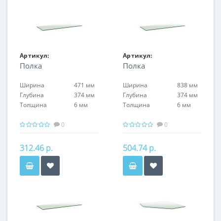
Артикул:
Артикул:
Полка
Полка
FIN.PL.60.NF.GL
FIN.PL.100.NF.GL
Ширина
471 мм
Ширина
838 мм
Глубина
374 мм
Глубина
374 мм
Толщина
6 мм
Толщина
6 мм
0
0
312.46 р.
504.74 р.