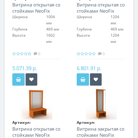
Витрина открытая со
Витрина открытая со
FIN.S.100.S.NF.00
FIN.S.120.H.NF.00
стойками NeoFix
стойками NeoFix
Ширина
1004
Ширина
1204
мм
мм
Глубина
469 мм
Глубина
469 мм
Высота
1602
Высота
1204
мм
мм
0
0
5 071.39 р.
6 801.91 р.
Артикул:
Артикул:
Витрина открытая со
Витрина закрытая со
FIN.S.120.S.NF.00
FIN.V.60.H.NF.00
стойками NeoFix
стойками NeoFix