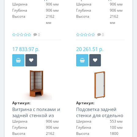
стенкой
стенкой
Ширина
906 мм
Ширина
906 мм
Глубина
906 мм
Глубина
906 мм
Высота
2162
Высота
2162
мм
мм
0
0
17 833.97 р.
20 261.51 р.
Артикул:
Артикул:
Витрина с полками и
Подсветка задней
FIN.V.CON.H.MGL.00
FIN.L.60.H.1LT.00
задней стенкой из
стенки для отдельно
матового оргстекла
стоящих витрин
Ширина
906 мм
Ширина
553 мм
FIN.V.60.H.MGL.00 с
Глубина
906 мм
Глубина
100 мм
задней стенкой из
Высота
2162
Высота
1800