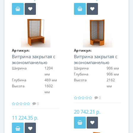
Артикул:
Артикул:
Витрина закрытая с
Витрина закрытая с
FIN.V.120.S.EP.00
FIN.V.CON.H.EP.00
экономпанелью
экономпанелью
Ширина
1204
Ширина
906 мм
мм
Глубина
906 мм
Глубина
469 мм
Высота
2162
Высота
1602
мм
мм
0
0
20 742.21 р.
11 224.35 р.