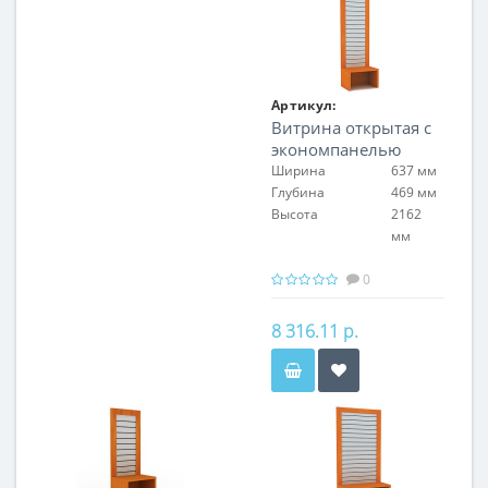
Артикул:
Витрина открытая с
FIN.S.60.H.EP.00
экономпанелью
Ширина
637 мм
Глубина
469 мм
Высота
2162
мм
0
8 316.11 р.