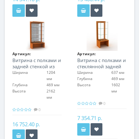
Артикул:
Артикул:
Витрина с полками и
Витрина с полками и
FIN.V.120.H.MGL.00
FIN.V.60.S.GL.00
задней стенкой из
стеклянной задней
матового оргстекла
стенкой
Ширина
1204
Ширина
637 мм
мм
Глубина
469 мм
Глубина
469 мм
Высота
1602
Высота
2162
мм
мм
0
0
7 354.71 р.
16 752.40 р.