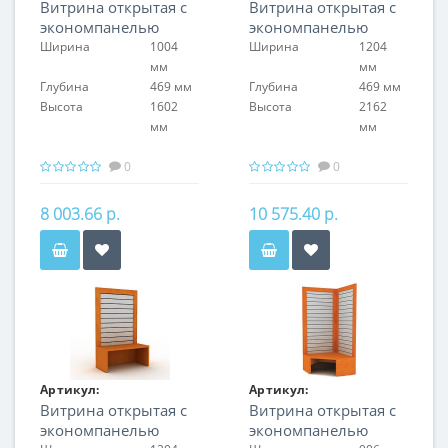
Витрина открытая с
Витрина открытая с
FIN.S.100.S.EP.00
FIN.S.120.H.EP.00
экономпанелью
экономпанелью
Ширина
1004
Ширина
1204
мм
мм
Глубина
469 мм
Глубина
469 мм
Высота
1602
Высота
2162
мм
мм
0
0
8 003.66 р.
10 575.40 р.
Артикул:
Артикул:
Витрина открытая с
Витрина открытая с
FIN.S.120.S.EP.00
FIN.S.CON.H.EP.00
экономпанелью
экономпанелью