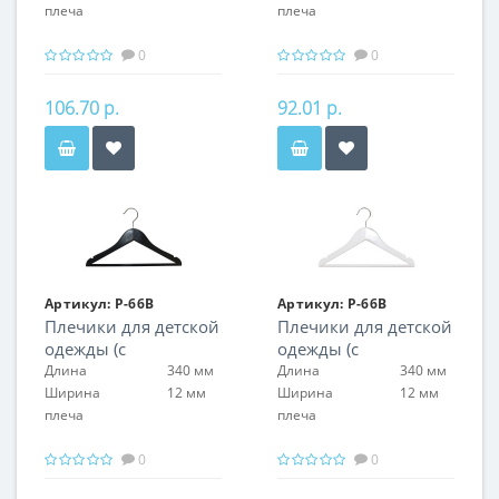
плеча
плеча
0
0
106.70 р.
92.01 р.
Артикул:
P-66B
Артикул:
P-66B
Плечики для детской
Плечики для детской
одежды (с
одежды (с
перекладиной)
перекладиной)
Длина
340 мм
Длина
340 мм
Ширина
12 мм
Ширина
12 мм
плеча
плеча
0
0