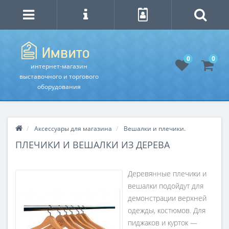
0
0
интернет-магазин
выставочного и торгового
оборудования
Аксессуары для магазина
Вешалки и плечики.
ПЛЕЧИКИ И ВЕШАЛКИ ИЗ ДЕРЕВА
Деревянные плечики и
вешалки подойдут для
демонстрации верхней
одежды, костюмов. Для
пиджаков и курток —