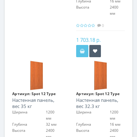
Глубина
16 мм
Высота
2400
мм
0
1 703.18 р.
Артикул:
Spot 12 Type
Артикул:
Spot 12 Type
Настенная панель,
Настенная панель,
04/2
04/2
вес 35 кг
вес 32.3 кг
Ширина
1200
Ширина
1200
мм
мм
Глубина
32 мм
Глубина
16 мм
Высота
2400
Высота
2400
мм
мм