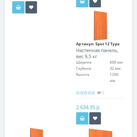
Артикул:
Spot 12 Type
Настенная панель,
01
вес 9,5 кг
Ширина
600 мм
Глубина
32 мм
Высота
1200
мм
0
2 634.35 р.