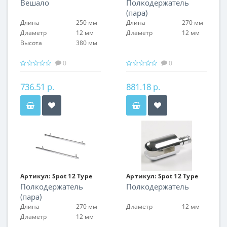
Вешало
Полкодержатель
18
19
(пара)
Длина
250 мм
Длина
270 мм
Диаметр
12 мм
Диаметр
12 мм
Высота
380 мм
0
0
736.51 р.
881.18 р.
Артикул:
Spot 12 Type
Артикул:
Spot 12 Type
Полкодержатель
Полкодержатель
19
20
(пара)
Длина
270 мм
Диаметр
12 мм
Диаметр
12 мм