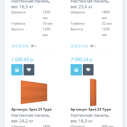
Настенная панель,
Настенная панель,
02
03
вес 16,5 кг
вес 25,6 кг
Ширина
1200
Ширина
1800
мм
мм
Глубина
16 мм
Глубина
32 мм
Высота
1200
Высота
1200
мм
мм
0
0
1 690.69 р.
7 090.24 р.
Артикул:
Spot 25 Type
Артикул:
Spot 25 Type
Настенная панель,
Настенная панель,
03
04/1
вес 24,2 кг
вес 18,9 кг
Ширина
1800
Ширина
600 мм