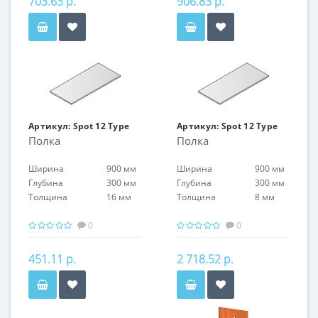
703.63 р.
906.83 р.
Артикул:
Spot 12 Type
Артикул:
Spot 12 Type
Полка
Полка
21
21
Ширина
900 мм
Ширина
900 мм
Глубина
300 мм
Глубина
300 мм
Толщина
16 мм
Толщина
8 мм
0
0
451.11 р.
2 718.52 р.