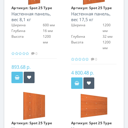
Артикул:
Spot 25 Type
Артикул:
Spot 25 Type
Настенная панель,
Настенная панель,
01
02
вес 8,1 кг
вес 17,5 кг
Ширина
600 мм
Ширина
1200
Глубина
16 мм
мм
Высота
1200
Глубина
32 мм
мм
Высота
1200
мм
0
0
893.68 р.
4 800.48 р.
Артикул:
Spot 25 Type
Артикул:
Spot 25 Type