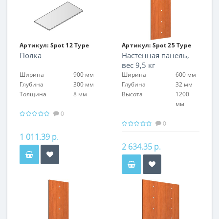
Артикул:
Spot 12 Type
Артикул:
Spot 25 Type
Полка
Настенная панель,
21
01
вес 9,5 кг
Ширина
900 мм
Ширина
600 мм
Глубина
300 мм
Глубина
32 мм
Толщина
8 мм
Высота
1200
мм
0
0
1 011.39 р.
2 634.35 р.