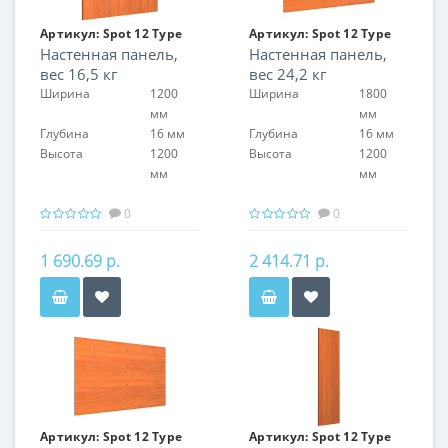
Артикул:
Spot 12 Type
Артикул:
Spot 12 Type
Настенная панель,
Настенная панель,
02
03
вес 16,5 кг
вес 24,2 кг
Ширина
1200
Ширина
1800
мм
мм
Глубина
16 мм
Глубина
16 мм
Высота
1200
Высота
1200
мм
мм
0
0
1 690.69 р.
2 414.71 р.
Артикул:
Spot 12 Type
Артикул:
Spot 12 Type