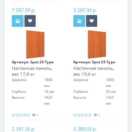
7 587.39 р.
3 287.34 р.
Артикул:
Spot 25 Type
Артикул:
Spot 25 Type
Настенная панель,
Настенная панель,
05
05
вес 17,8 кг
вес 19,6 кг
Ширина
1800
Ширина
1800
мм
мм
Глубина
16 мм
Глубина
32 мм
Высота
1425
Высота
1425
мм
мм
0
0
2 181.26 р.
5 389.03 р.