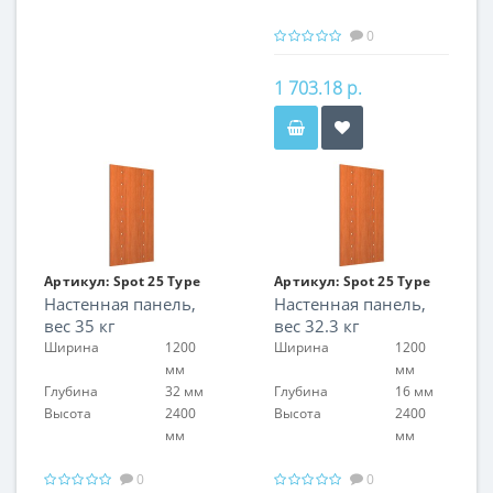
0
1 703.18 р.
Артикул:
Spot 25 Type
Артикул:
Spot 25 Type
Настенная панель,
Настенная панель,
04/2
04/2
вес 35 кг
вес 32.3 кг
Ширина
1200
Ширина
1200
мм
мм
Глубина
32 мм
Глубина
16 мм
Высота
2400
Высота
2400
мм
мм
0
0