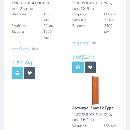
Настенная панель,
Настенная панель,
03
04/1
вес 25,6 кг
вес 18,9 кг
Ширина
1800
Ширина
600 мм
мм
Глубина
32 мм
Глубина
32 мм
Высота
2400
Высота
1200
мм
мм
0
0
5 033.27 р.
7 090.24 р.
Артикул:
Spot 12 Type
Настенная панель,
04/1
вес 16,1 кг
Ширина
600 мм