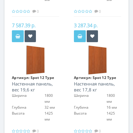
0
0
7 587.39 р.
3 287.34 р.
Артикул:
Spot 12 Type
Артикул:
Spot 12 Type
Настенная панель,
Настенная панель,
05
05
вес 19,6 кг
вес 17,8 кг
Ширина
1800
Ширина
1800
мм
мм
Глубина
32 мм
Глубина
16 мм
Высота
1425
Высота
1425
мм
мм
0
0