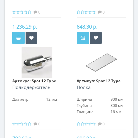
0
0
1 236.29 р.
848.30 р.
Артикул:
Spot 12 Type
Артикул:
Spot 12 Type
Полкодержатель
Полка
20
21
Диаметр
12 мм
Ширина
900 мм
Глубина
300 мм
Толщина
16 мм
0
0