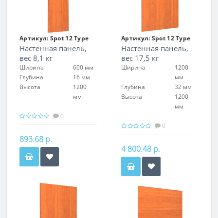
Артикул:
Spot 12 Type
Артикул:
Spot 12 Type
Настенная панель,
Настенная панель,
01
02
вес 8,1 кг
вес 17,5 кг
Ширина
600 мм
Ширина
1200
Глубина
16 мм
мм
Высота
1200
Глубина
32 мм
мм
Высота
1200
мм
0
0
893.68 р.
4 800.48 р.