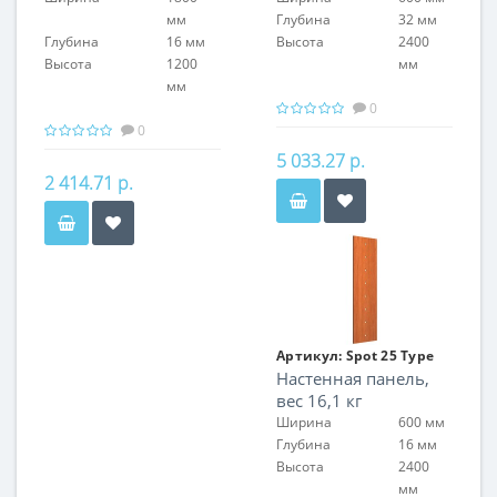
мм
Глубина
32 мм
Глубина
16 мм
Высота
2400
Высота
1200
мм
мм
0
0
5 033.27 р.
2 414.71 р.
Артикул:
Spot 25 Type
Настенная панель,
04/1
вес 16,1 кг
Ширина
600 мм
Глубина
16 мм
Высота
2400
мм