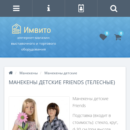
0
0
интернет-магазин
выставочного и торгового
оборудования
Манекены
Манекены детские
МАНЕКЕНЫ ДЕТСКИЕ FRIENDS (ТЕЛЕСНЫЕ)
Манекены детские
Friends
Подставка (входит в
стоимость): стекло, круг,
d-30 см (при высоте