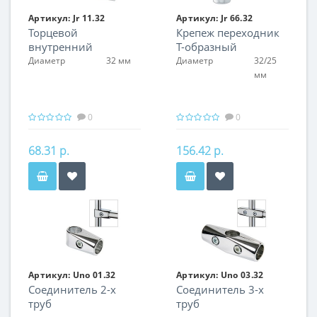
Артикул:
Jr 11.32
Артикул:
Jr 66.32
Торцевой
Крепеж переходник
внутренний
Т-образный
соединитель 2-х труб
D.32/D.25
Диаметр
32 мм
Диаметр
32/25
мм
0
0
68.31 р.
156.42 р.
Артикул:
Uno 01.32
Артикул:
Uno 03.32
Соединитель 2-х
Соединитель 3-х
труб
труб