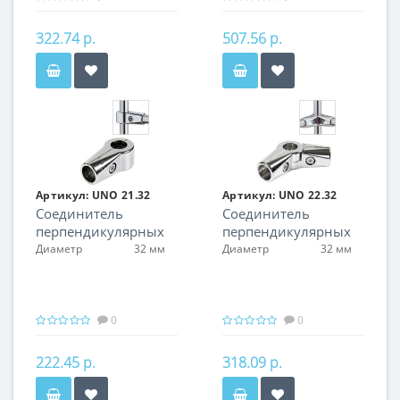
322.74 р.
507.56 р.
Артикул:
UNO 21.32
Артикул:
UNO 22.32
Соединитель
Соединитель
перпендикулярных
перпендикулярных
2-х труб
3-х труб поворотный
Диаметр
32 мм
Диаметр
32 мм
0
0
222.45 р.
318.09 р.