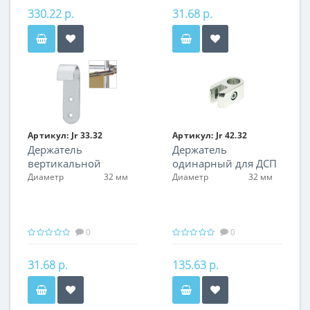
330.22 р.
31.68 р.
Артикул:
Jr 33.32
Артикул:
Jr 42.32
Держатель
Держатель
вертикальной
одинарный для ДСП
панели
Диаметр
32 мм
Диаметр
32 мм
0
0
31.68 р.
135.63 р.