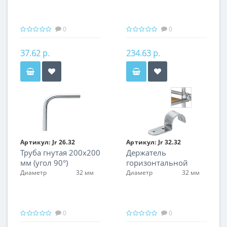
0
0
37.62 р.
234.63 р.
Артикул:
Jr 26.32
Артикул:
Jr 32.32
Труба гнутая 200х200
Держатель
мм (угол 90°)
горизонтальной
панели
Диаметр
32 мм
Диаметр
32 мм
0
0