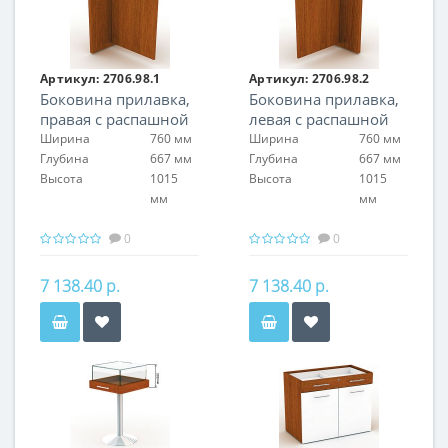
Артикул:
2706.98.1
Артикул:
2706.98.2
Боковина прилавка,
Боковина прилавка,
правая с распашной
левая с распашной
дверкой. Толщина
дверкой. Толщина
Ширина
760 мм
Ширина
760 мм
боковины 50 мм.
боковины 50 мм.
Глубина
667 мм
Глубина
667 мм
Высота дверки 930
Высота дверки 930
Высота
1015
Высота
1015
мм
мм
мм
мм
0
0
7 138.40 р.
7 138.40 р.