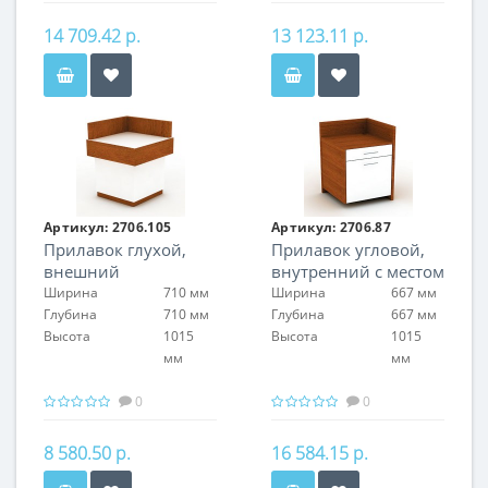
14 709.42 р.
13 123.11 р.
Артикул:
2706.105
Артикул:
2706.87
Прилавок глухой,
Прилавок угловой,
внешний
внутренний с местом
для ККМ
Ширина
710 мм
Ширина
667 мм
Глубина
710 мм
Глубина
667 мм
Высота
1015
Высота
1015
мм
мм
0
0
8 580.50 р.
16 584.15 р.