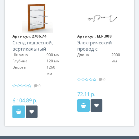
Артикул:
2706.74
Артикул:
ELP.008
Стенд подвесной,
Электрический
вертикальный
провод с
выключателем и
Ширина
900 мм
Длина
2000
вилкой
Глубина
120 мм
мм
Высота
1260
мм
0
0
72.11 р.
6 104.89 р.