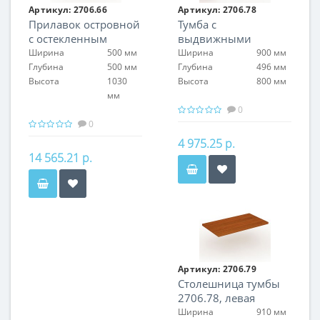
Артикул:
2706.66
Артикул:
2706.78
Прилавок островной
Тумба с
с остекленным
выдвижными
верхом
ящиками и
Ширина
500 мм
Ширина
900 мм
накопителем
Глубина
500 мм
Глубина
496 мм
Высота
1030
Высота
800 мм
мм
0
0
4 975.25 р.
14 565.21 р.
Артикул:
2706.79
Столешница тумбы
2706.78, левая
Ширина
910 мм