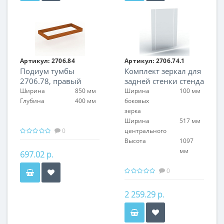
Артикул:
2706.84
Артикул:
2706.74.1
Подиум тумбы
Комплект зеркал для
2706.78, правый
задней стенки стенда
2706.74
Ширина
850 мм
Ширина
100 мм
Глубина
400 мм
боковых
зерка
Ширина
517 мм
0
центрального
Высота
1097
мм
697.02 р.
0
2 259.29 р.