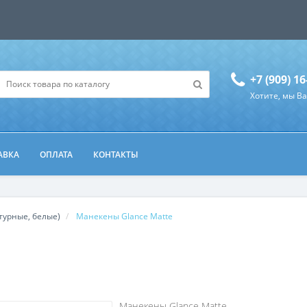
+7 (909) 16
Хотите, мы В
АВКА
ОПЛАТА
КОНТАКТЫ
турные, белые)
Манекены Glance Matte
Манекены Glance Matte