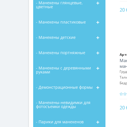
- Манекены глянцевые,
цветные
20 
- Манекены пластиковые
- Манекены детские
- Манекены портняжные
Арт
Ман
ман
- Манекены с деревянными
руками
Гру
Тал
Бед
- Демонстрационные формы
- Манекены-невидимки для
фотосъемки одежды
20 
- Парики для манекенов