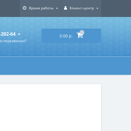
Время работы
Клиент-центр
-202-64
0
0.00 р.
ам перезвоним?