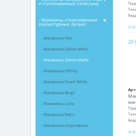
и стилизованные (телесные)
Гру
Тал
Бед
- Манекены стилизованные
(скульптурные, белые)
- Манекены Vita
20 
- Манекены Classic white
- Манекены Glance Matte
- Манекены Infinity
- Манекены Smart White
Арт
- Манекены Bingo
Ман
ман
- Манекены Lucia
Гру
Тал
- Манекены Retro
Бед
- Манекены спортивные