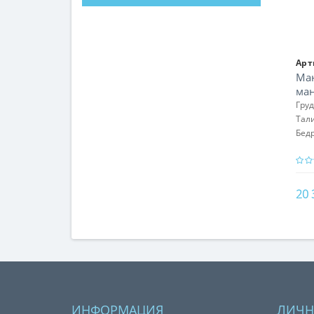
Арт
Ма
ман
Гру
Тал
Бед
20 
ИНФОРМАЦИЯ
ЛИЧН