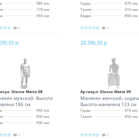
дь
980 мм
Грудь
870 мм
ия
770 мм
Талия
610 мм
ра
960 мм
Бедра
890 мм
0
0
690.05 р.
20 396.50 р.
В корзину
В корзину
икул:
Glance Matte 08
Артикул:
Glance Matte 09
екен мужской. Высота
Манекен женский, сидяч
екена 186 см
Высота манекена 123 см
дь
960 мм
Грудь
910 мм
ия
800 мм
Талия
650 мм
ра
990 мм
0
0