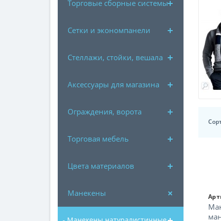
Торговые сборные системы
Сетки и экономпанели
Стеллажи, стойки, вешала
Аксессуары для магазина
Ограждения, ворота
Сор
Торговая мебель
Цвета материалов
Манекены
Арт
Ман
ман
- Манекены натуралистичные