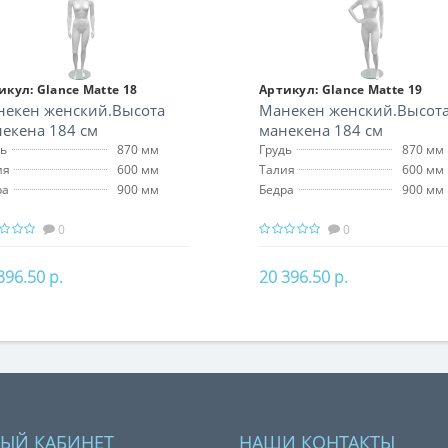
икул:
Glance Matte 18
Артикул:
Glance Matte 19
некен женский.Высота
Манекен женский.Высот
екена 184 см
манекена 184 см
дь
870 мм
Грудь
870 мм
ия
600 мм
Талия
600 мм
ра
900 мм
Бедра
900 мм
0
0
396.50 р.
20 396.50 р.
В корзину
В корзину
ЫЙ КАБИНЕТ
НАШИ КОНТАКТЫ