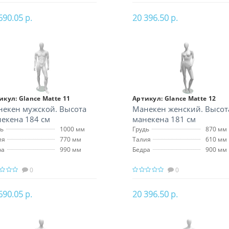
690.05 р.
20 396.50 р.
В корзину
В корзину
икул:
Glance Matte 11
Артикул:
Glance Matte 12
екен мужской. Высота
Манекен женский. Высот
екена 184 см
манекена 181 см
дь
1000 мм
Грудь
870 мм
ия
770 мм
Талия
610 мм
ра
990 мм
Бедра
900 мм
0
0
690.05 р.
20 396.50 р.
В корзину
В корзину