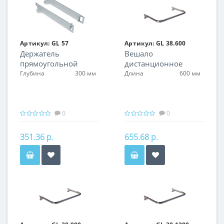
Артикул:
GL 57
Артикул:
GL 38.600
Держатель
Вешало
прямоугольной
дистанционное
трубы, правый
Глубина
300 мм
Длина
600 мм
0
0
351.36 р.
655.68 р.