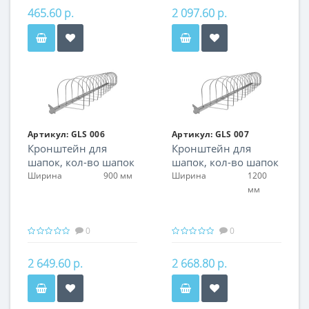
465.60 р.
2 097.60 р.
Артикул:
GLS 006
Артикул:
GLS 007
Кронштейн для
Кронштейн для
шапок, кол-во шапок
шапок, кол-во шапок
11 шт
15 шт
Ширина
900 мм
Ширина
1200
мм
0
0
2 649.60 р.
2 668.80 р.