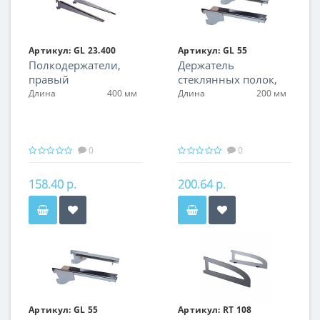
Артикул:
GL 23.400
Артикул:
GL 55
Полкодержатели,
Держатель
правый
стеклянных полок,
левый
Длина
400 мм
Длина
200 мм
0
0
158.40 р.
200.64 р.
Артикул:
GL 55
Артикул:
RT 108