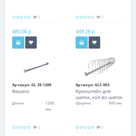
0
0
480.00 р.
449.28 р.
Артикул:
GL 39.1200
Артикул:
GLS 005
Вешало
Кронштейн для
шапок, кол-во шапок
7 шт
Длина
1200
Ширина
600 мм
мм
0
0