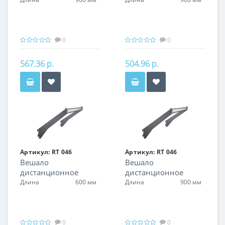
0
0
567.36 р.
504.96 р.
Артикул:
RT 046
Артикул:
RT 046
Вешало
Вешало
дистанционное
дистанционное
наклонное
наклонное
Длина
600 мм
Длина
900 мм
0
0