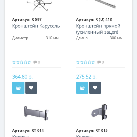
Артикул:
R 597
Артикул:
R (U) 413
Кронштейн Карусель
Кронштейн прямой
(усиленный зацеп)
Диаметр
310 мм
Длина
300 мм
0
0
364.80 р.
275.52 р.
Артикул:
RT 014
Артикул:
RT 015
Крепеж
Крепеж