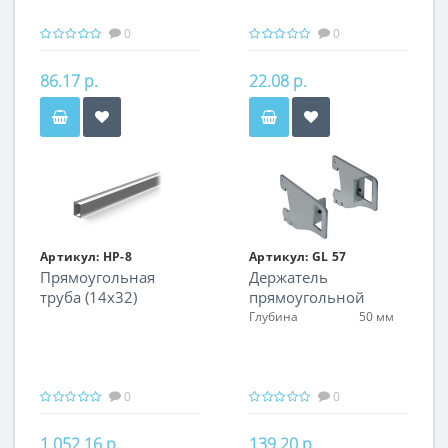
0
0
86.17 р.
22.08 р.
Артикул:
НР-8
Артикул:
GL 57
Прямоугольная
Держатель
труба (14х32)
прямоугольной
трубы, левый
Глубина
50 мм
0
0
1 052.16 р.
139.20 р.