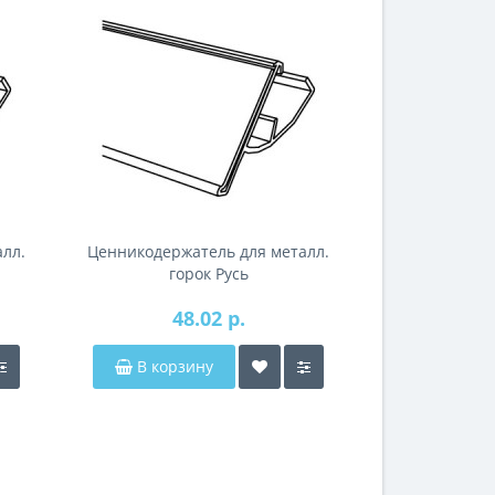
лл.
Ценникодержатель для металл.
Ценникод
горок Русь
сетча
48.02 р.
69
В корзину
В корз