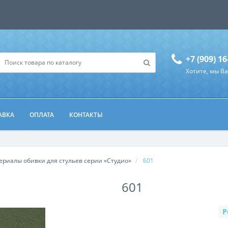
+7 (909) 16
Хотите, мы В
АВКА
ОПЛАТА
КОНТАКТЫ
ериалы обивки для стульев серии «Студио»
601
601
Р