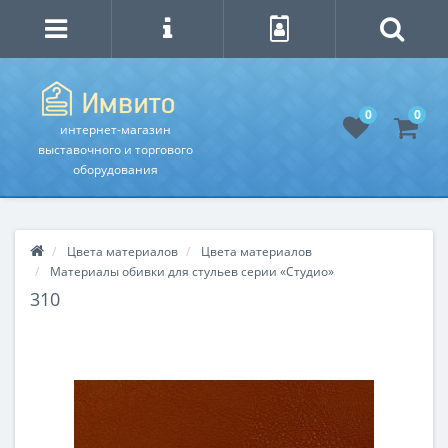
0
0
интернет-магазин
выставочного и торгового
оборудования
Цвета материалов
Цвета материалов
Материалы обивки для стульев серии «Студио»
310