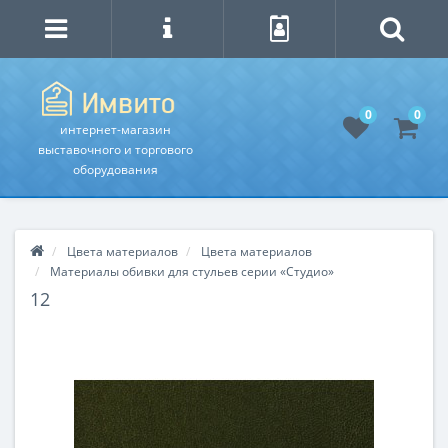
0
0
интернет-магазин
выставочного и торгового
оборудования
Цвета материалов
Цвета материалов
Материалы обивки для стульев серии «Студио»
12