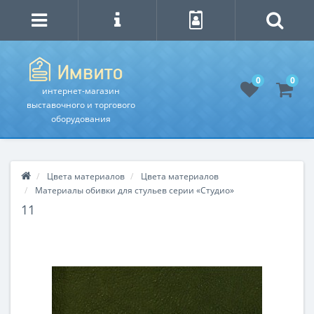
0
0
интернет-магазин
выставочного и торгового
оборудования
Цвета материалов
Цвета материалов
Материалы обивки для стульев серии «Студио»
11