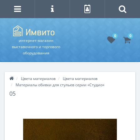
0
0
интернет-магазин
выставочного и торгового
оборудования
Цвета материалов
Цвета материалов
Материалы обивки для стульев серии «Студио»
05