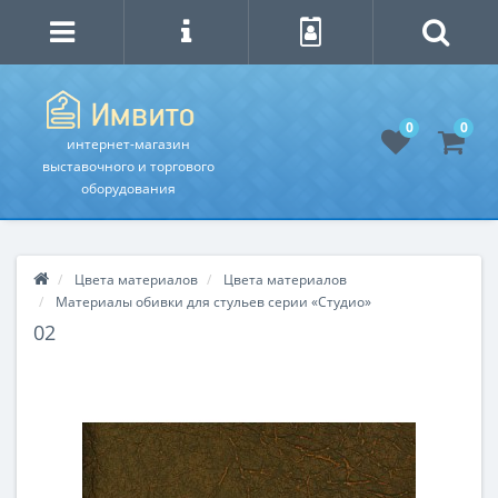
0
0
интернет-магазин
выставочного и торгового
оборудования
Цвета материалов
Цвета материалов
Материалы обивки для стульев серии «Студио»
02